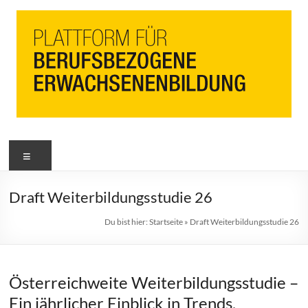
PbEB
Menü
Plattform
für
berufsbezogene
Draft Weiterbildungsstudie 26
Erwachsenenbildung
Du bist hier:
Startseite
»
Draft Weiterbildungsstudie 26
Österreichweite Weiterbildungsstudie –
Ein jährlicher Einblick in Trends,