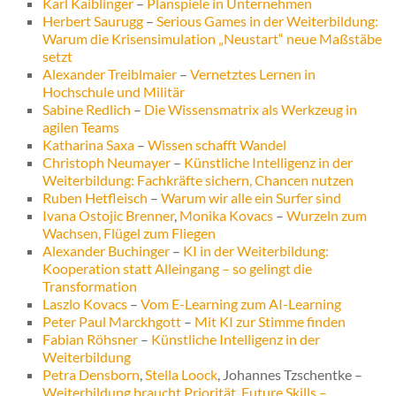
Karl Kaiblinger
–
Planspiele in Unternehmen
Herbert Saurugg
–
Serious Games in der Weiterbildung:
Warum die Krisensimulation „Neustart“ neue Maßstäbe
setzt
Alexander Treiblmaier
–
Vernetztes Lernen in
Hochschule und Militär
Sabine Redlich
–
Die Wissensmatrix als Werkzeug in
agilen Teams
Katharina Saxa
–
Wissen schafft Wandel
Christoph Neumayer
–
Künstliche Intelligenz in der
Weiterbildung: Fachkräfte sichern, Chancen nutzen
Ruben Hetfleisch
–
Warum wir alle ein Surfer sind
Ivana Ostojic Brenner
,
Monika Kovacs
–
Wurzeln zum
Wachsen, Flügel zum Fliegen
Alexander Buchinger
–
KI in der Weiterbildung:
Kooperation statt Alleingang – so gelingt die
Transformation
Laszlo Kovacs
–
Vom E-Learning zum AI-Learning
Peter Paul Marckhgott
–
Mit KI zur Stimme finden
Fabian Röhsner
–
Künstliche Intelligenz in der
Weiterbildung
Petra Densborn
,
Stella Loock
, Johannes Tzschentke –
Weiterbildung braucht Priorität. Future Skills –