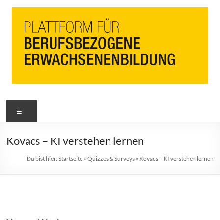
PbEB
Menü
Plattform
für
berufsbezogene
Kovacs – KI verstehen lernen
Erwachsenenbildung
Du bist hier:
Startseite
»
Quizzes & Surveys
»
Kovacs – KI verstehen lernen