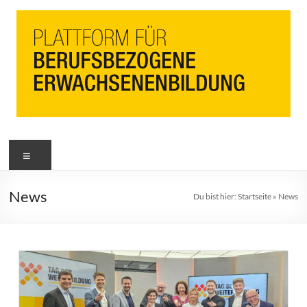
News
Du bist hier:
Startseite
»
News