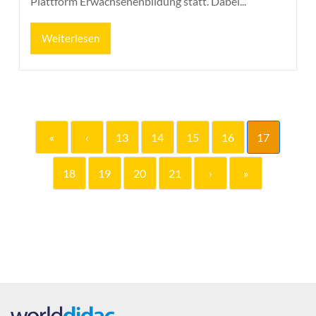
Plattform Erwachsenenbildung statt. Dabei...
Weiterlesen
«
‹
13
14
15
16
17
18
19
20
21
›
»