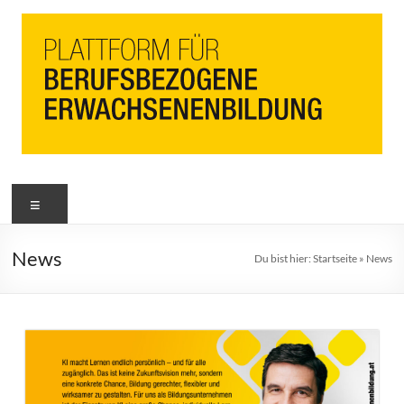
News
Du bist hier:
Startseite
»
News