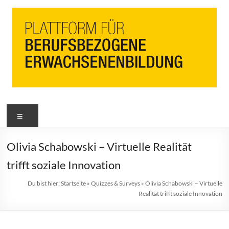
PbEB
Menü
Plattform
für
berufsbezogene
Olivia Schabowski – Virtuelle Realität
Erwachsenenbildung
trifft soziale Innovation
Du bist hier:
Startseite
»
Quizzes & Surveys
»
Olivia Schabowski – Virtuelle
Realität trifft soziale Innovation