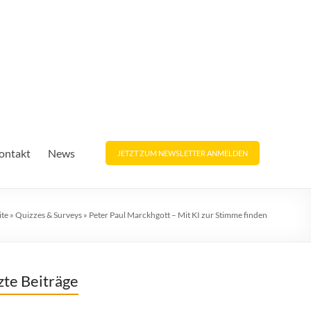
ontakt
News
JETZT ZUM NEWSLETTER ANMELDEN
ite
»
Quizzes & Surveys
»
Peter Paul Marckhgott – Mit KI zur Stimme finden
zte Beiträge