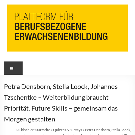
PbEB
Menü
Plattform
für
berufsbezogene
Petra Densborn, Stella Loock, Johannes
Erwachsenenbildung
Tzschentke – Weiterbildung braucht
Priorität. Future Skills – gemeinsam das
Morgen gestalten
Du bist hier:
Startseite
»
Quizzes & Surveys
»
Petra Densborn, Stella Loock,