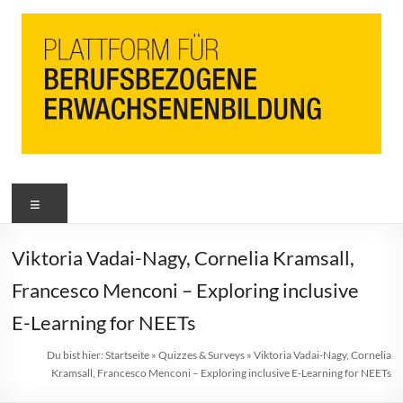
PbEB
Menü
Plattform
für
berufsbezogene
Viktoria Vadai-Nagy, Cornelia Kramsall,
Erwachsenenbildung
Francesco Menconi – Exploring inclusive
E-Learning for NEETs
Du bist hier:
Startseite
»
Quizzes & Surveys
»
Viktoria Vadai-Nagy, Cornelia
Kramsall, Francesco Menconi – Exploring inclusive E-Learning for NEETs