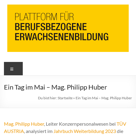
PbEB
Menü
Plattform
für
berufsbezogene
Ein Tag im Mai – Mag. Philipp Huber
Erwachsenenbildung
Du bist hier:
Startseite
»
Ein Tag im Mai – Mag. Philipp Huber
Mag. Philipp Huber
, Leiter Konzernpersonalwesen bei
TÜV
AUSTRIA
, analysiert im
Jahrbuch Weiterbildung 2023
die