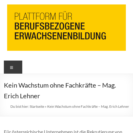
PbEB
Menü
Plattform
für
berufsbezogene
Kein Wachstum ohne Fachkräfte – Mag.
Erwachsenenbildung
Erich Lehner
Du bist hier:
Startseite
»
Kein Wachstum ohne Fachkräfte – Mag. Erich Lehner
Für österreichische Unternehmen ist die Rekrutierung von