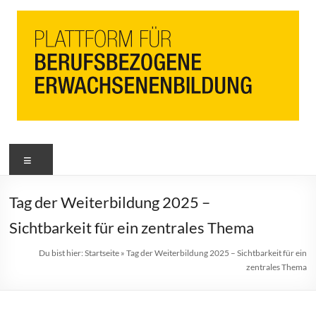
PbEB
Menü
Plattform
für
berufsbezogene
Tag der Weiterbildung 2025 –
Erwachsenenbildung
Sichtbarkeit für ein zentrales Thema
Du bist hier:
Startseite
»
Tag der Weiterbildung 2025 – Sichtbarkeit für ein
zentrales Thema