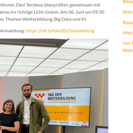
Bildu
 Röhsner, Desi Terzieva überprüften gemeinsam mit
eras ins richtige Licht rücken. Am 06. Juni um 09:30
Weite
en Themen Weiterbildung, Big Data und KI.
Reca
am Anmeldung:
https://bit.ly/tdw2023anmeldung
Weit
Der T
Weit