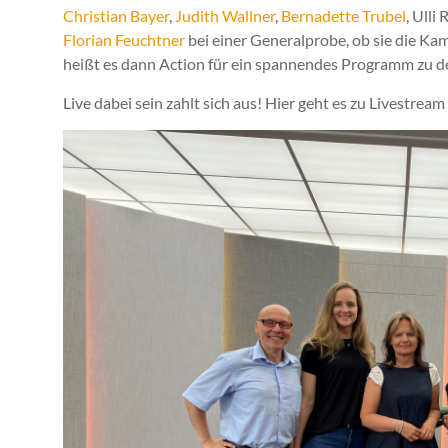
Christian Bayer
,
Judith Wallner
,
Bernadette Trubel
, Ulli
Florian Feuchtner
bei einer Generalprobe, ob sie die Kam
heißt es dann Action für ein spannendes Programm zu d
Live dabei sein zahlt sich aus! Hier geht es zu Livestre