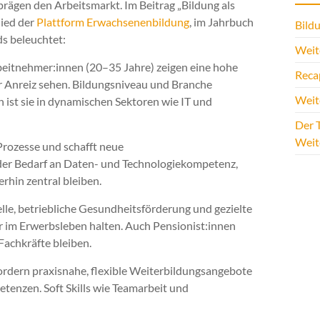
prägen den Arbeitsmarkt. Im Beitrag „Bildung als
lied der
Plattform Erwachsenenbildung
, im Jahrbuch
Bildu
s beleuchtet:
Weite
eitnehmer:innen (20–35 Jahre) zeigen eine hohe
Reca
r Anreiz sehen. Bildungsniveau und Branche
Weit
h ist sie in dynamischen Sektoren wie IT und
Der T
Weit
Prozesse und schafft neue
 der Bedarf an Daten- und Technologiekompetenz,
hin zentral bleiben.
lle, betriebliche Gesundheitsförderung und gezielte
 im Erwerbsleben halten. Auch Pensionist:innen
achkräfte bleiben.
dern praxisnahe, flexible Weiterbildungsangebote
etenzen. Soft Skills wie Teamarbeit und