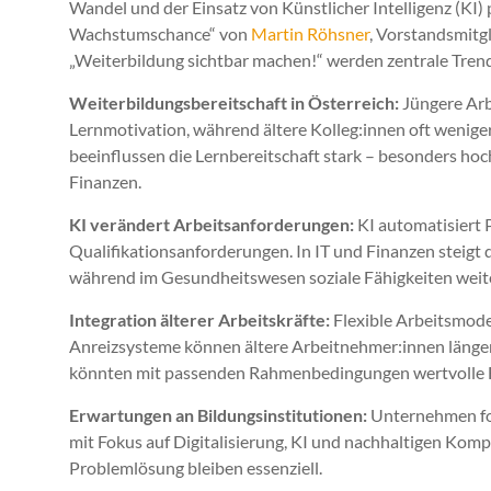
Wandel und der Einsatz von Künstlicher Intelligenz (KI) 
Wachstumschance“ von
Martin Röhsner
, Vorstandsmitg
„Weiterbildung sichtbar machen!“ werden zentrale Trend
Weiterbildungsbereitschaft in Österreich:
Jüngere Arb
Lernmotivation, während ältere Kolleg:innen oft wenige
beeinflussen die Lernbereitschaft stark – besonders hoc
Finanzen.
KI verändert Arbeitsanforderungen:
KI automatisiert 
Qualifikationsanforderungen. In IT und Finanzen steigt
während im Gesundheitswesen soziale Fähigkeiten weiter
Integration älterer Arbeitskräfte:
Flexible Arbeitsmode
Anreizsysteme können ältere Arbeitnehmer:innen länger
könnten mit passenden Rahmenbedingungen wertvolle F
Erwartungen an Bildungsinstitutionen:
Unternehmen for
mit Fokus auf Digitalisierung, KI und nachhaltigen Komp
Problemlösung bleiben essenziell.