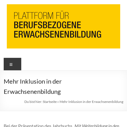
PbEB
Menü
Plattform
für
berufsbezogene
Mehr Inklusion in der
Erwachsenenbildung
Erwachsenenbildung
Du bist hier:
Startseite
»
Mehr Inklusion in der Erwachsenenbildung
Bei der Präsentation des Jahrbuchs
„Mit Weiterbildung in den