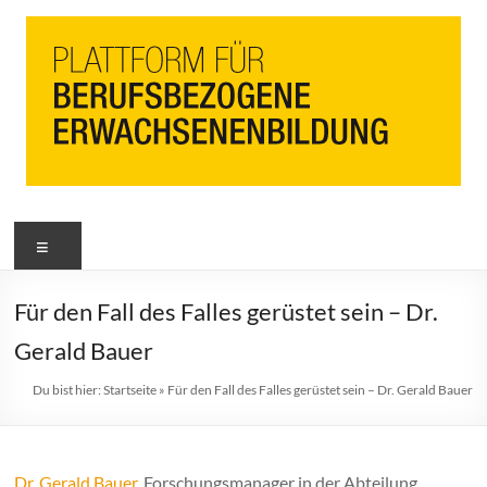
PbEB
Menü
Plattform
für
berufsbezogene
Für den Fall des Falles gerüstet sein – Dr.
Erwachsenenbildung
Gerald Bauer
Du bist hier:
Startseite
»
Für den Fall des Falles gerüstet sein – Dr. Gerald Bauer
Dr. Gerald Bauer
, Forschungsmanager in der Abteilung