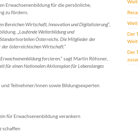
Weite
nen Erwachsenenbildung für die persönliche,
g zu fördern.
Reca
Weit
en Bereichen Wirtschaft, Innovation und Digitalisierung
“,
ildung. „
Laufende Weiterbildung und
Der T
 Standortvorteilen Österreichs. Die Mitglieder der
Weit
 der österreichischen Wirtschaft.
“
Der 
 Erwachsenenbildung forcieren.
“ sagt Martin Röhsner,
zus
Zeit für einen Nationalen Aktionsplan für Lebenslanges
n und Teilnehmer/innen sowie Bildungsexperten
sein für Erwachsenenbildung verankern
z schaffen