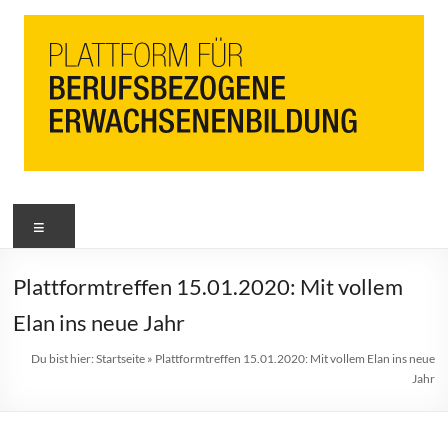
PbEB
Menü
Plattform
für
berufsbezogene
Plattformtreffen 15.01.2020: Mit vollem
Erwachsenenbildung
Elan ins neue Jahr
Du bist hier:
Startseite
»
Plattformtreffen 15.01.2020: Mit vollem Elan ins neue
Jahr