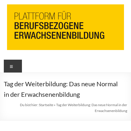
PbEB
Menü
Plattform
für
berufsbezogene
Tag der Weiterbildung: Das neue Normal
Erwachsenenbildung
in der Erwachsenenbildung
Du bist hier:
Startseite
»
Tag der Weiterbildung: Das neue Normal in der
Erwachsenenbildung