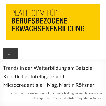
PbEB
Menü
Plattform
für
berufsbezogene
Trends in der Weiterbildung am Beispiel
Erwachsenenbildung
Künstlicher Intelligenz und
Microcredentials – Mag. Martin Röhsner
Du bist hier:
Startseite
»
Trends in der Weiterbildung am Beispiel Künstlicher
Intelligenz und Microcredentials – Mag. Martin Röhsner