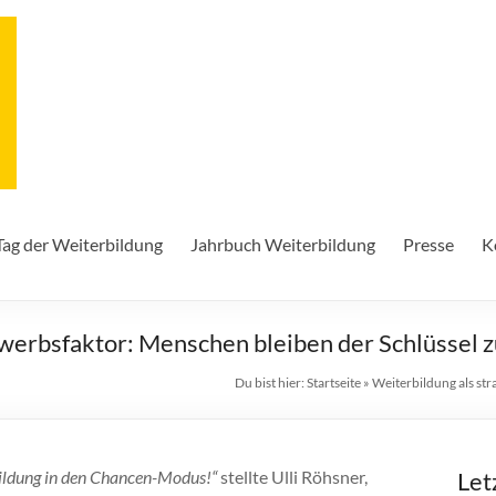
Tag der Weiterbildung
Jahrbuch Weiterbildung
Presse
K
werbsfaktor: Menschen bleiben der Schlüssel z
Du bist hier:
Startseite
»
Weiterbildung als st
ildung in den Chancen-Modus!“
stellte
Ulli Röhsner
,
Let