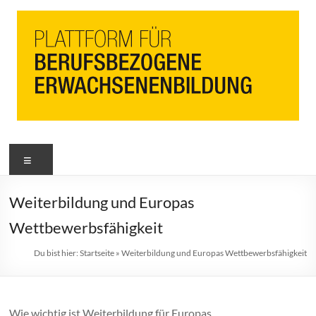
PbEB
Menü
Plattform
für
berufsbezogene
Weiterbildung und Europas
Erwachsenenbildung
Wettbewerbsfähigkeit
Du bist hier:
Startseite
»
Weiterbildung und Europas Wettbewerbsfähigkeit
Wie wichtig ist Weiterbildung für Europas