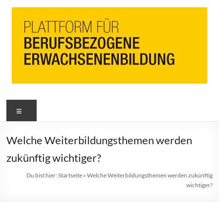
PbEB
Menü
Plattform
für
berufsbezogene
Welche Weiterbildungsthemen werden
Erwachsenenbildung
zukünftig wichtiger?
Du bist hier:
Startseite
»
Welche Weiterbildungsthemen werden zukünftig
wichtiger?