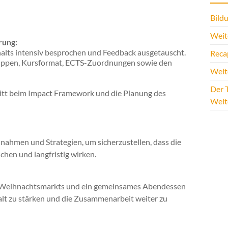
Bildu
Weite
rung:
alts intensiv besprochen und Feedback ausgetauscht.
Reca
uppen, Kursformat, ECTS-Zuordnungen sowie den
Weit
Der T
itt beim Impact Framework und die Planung des
Weit
hmen und Strategien, um sicherzustellen, dass die
chen und langfristig wirken.
r Weihnachtsmarkts und ein gemeinsames Abendessen
lt zu stärken und die Zusammenarbeit weiter zu