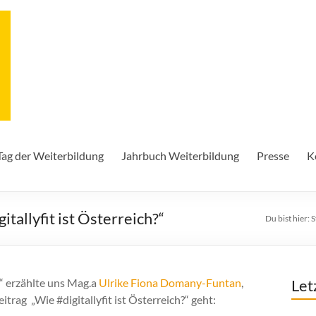
Tag der Weiterbildung
Jahrbuch Weiterbildung
Presse
K
tallyfit ist Österreich?“
Du bist hier:
S
“ erzählte uns Mag.a
Ulrike Fiona Domany-Funtan
,
Let
itrag „Wie #digitallyfit ist Österreich?“ geht: