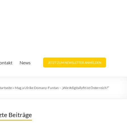
ontakt
News
JETZT ZUM NEWSLETTER ANMELDEN
tartseite
»
Mag.a Ulrike Domany-Funtan – „Wie #digitallyfit ist Österreich?“
zte Beiträge