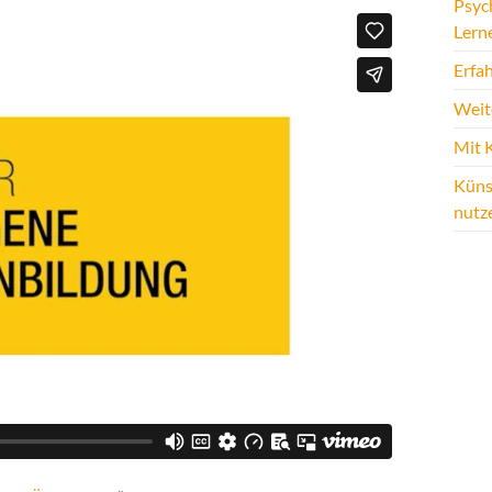
Psyc
Lern
Erfah
Weit
Mit 
Künst
nutz