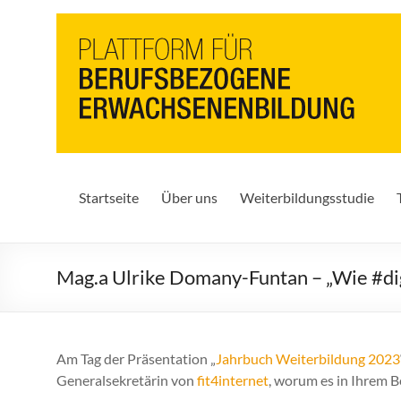
PbEB
Plattform
für
berufsbezogene
Erwachsenenbildung
Startseite
Über uns
Weiterbildungsstudie
Mag.a Ulrike Domany-Funtan – „Wie #digi
Am Tag der Präsentation „
Jahrbuch Weiterbildung 2023
Generalsekretärin von
fit4internet
, worum es in Ihrem Be